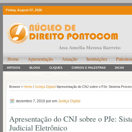
Friday, August 07, 2026
Home
Apresentação
Atuação
Instituições
Palestra
ARTIGOS
BLOGS
CLIQUES
CURSOS E PALESTRAS
DICAS
PROCESSO ELETRÔNICO
RECESSO
Browse >
Home
/
Justiça Digital
/ Apresentação do CNJ sobre o PJe: Sistema Processo
dezembro 7, 2010
por em
Justiça Digital
Apresentação do CNJ sobre o PJe: Sis
Judicial Eletrônico