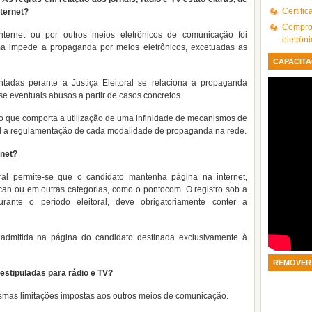
Certifi
nternet?
Comprov
Internet ou por outros meios eletrônicos de comunicação foi
eletrôn
 impede a propaganda por meios eletrônicos, excetuadas as
CAPACITA
tadas perante a Justiça Eleitoral se relaciona à propaganda
se eventuais abusos a partir de casos concretos.
 que comporta a utilização de uma infinidade de mecanismos de
el a regulamentação de cada modalidade de propaganda na rede.
rnet?
l permite-se que o candidato mantenha página na internet,
can ou em outras categorias, como o pontocom. O registro sob a
rante o período eleitoral, deve obrigatoriamente conter a
admitida na página do candidato destinada exclusivamente à
REMOVER 
estipuladas para rádio e TV?
mas limitações impostas aos outros meios de comunicação.