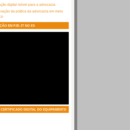
cação digital móvel para a advocacia
ação da prática da advocacia em meio
ico
ÇÃO EM PJE-JT NO ES
CERTIFICADO DIGITAL DO EQUIPAMENTO