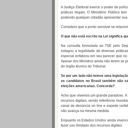
A Justiça Eleitoral exerce o poder de políc
práticas ilegais. O Ministério Público tem 
podendo qualquer cidadão apresentar sua
Considero que o ponto sensível se relacion
O que não está escrito na Lei significa q
Na consulta formulada ao TSE pelo Dep
indagou a legalidade de diversas práticas
especial enfatizou em seu parecer que no 
Apesar dos Ministros ainda não terem se p
do órgão técnico do Tribunal.
Se por um lado não temos uma legislação e
os candidatos no Brasil também não 
eleições americanas. Concorda?
Acho que vivemos um grande paradoxo. A Jus
recursos digitais, sendo referência mundial
canal de denúncia on line e expede certidã
não avança na mesma medida.
Enquanto os Estados Unidos ainda vivencia
fazer uso ilimitado dos recursos digitais.