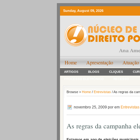
Sunday, August 09, 2026
Home
Apresentação
Atuação
ARTIGOS
BLOGS
CLIQUES
CUR
PROCESSO ELETRÔNICO
RECESSO
Browse >
Home
/
Entrevistas
/ As regras da camp
novembro 25, 2009
por em
Entrevistas
As regras da campanha elei
Estamos em ano de eleições municipais. 