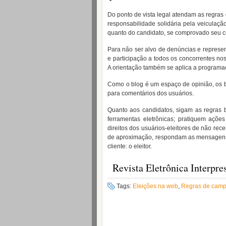
Do ponto de vista legal atendam as regras 
responsabilidade solidária pela veiculaçã
quanto do candidato, se comprovado seu 
Para não ser alvo de denúncias e represen
e participação a todos os concorrentes nos 
A orientação também se aplica a programa
Como o blog é um espaço de opinião, os 
para comentários dos usuários.
Quanto aos candidatos, sigam as regras b
ferramentas eletrônicas; pratiquem açõe
direitos dos usuários-eleitores de não re
de aproximação, respondam as mensagens 
cliente: o eleitor.
Revista Eletrônica Interpre
Tags:
Eleições na web
,
Regras de campa