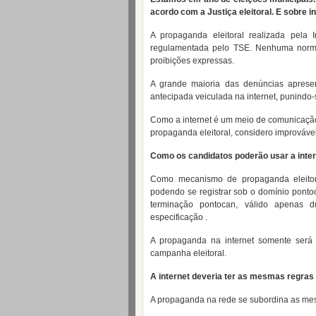
acordo com a Justiça eleitoral. E sobre i
A propaganda eleitoral realizada pela 
regulamentada pelo TSE. Nenhuma norma
proibições expressas.
A grande maioria das denúncias apresen
antecipada veiculada na internet, punindo-
Como a internet é um meio de comunicação
propaganda eleitoral, considero improváv
Como os candidatos poderão usar a inte
Como mecanismo de propaganda eleitora
podendo se registrar sob o domínio ponto
terminação pontocan, válido apenas du
especificação .
A propaganda na internet somente será 
campanha eleitoral.
A internet deveria ter as mesmas regras 
A propaganda na rede se subordina as mes