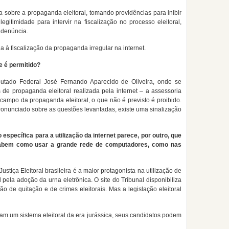
ia sobre a propaganda eleitoral, tomando providências para inibir
legitimidade para intervir na fiscalização no processo eleitoral,
 denúncia.
a à fiscalização da propaganda irregular na internet.
ue é permitido?
utado Federal José Fernando Aparecido de Oliveira, onde se
 de propaganda eleitoral realizada pela internet – a assessoria
campo da propaganda eleitoral, o que não é previsto é proibido.
ronunciado sobre as questões levantadas, existe uma sinalização
specífica para a utilização da internet parece, por outro, que
sabem como usar a grande rede de computadores, como nas
tiça Eleitoral brasileira é a maior protagonista na utilização de
 pela adoção da urna eletrônica. O site do Tribunal disponibiliza
o de quitação e de crimes eleitorais. Mas a legislação eleitoral
m um sistema eleitoral da era jurássica, seus candidatos podem