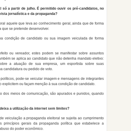
 só a partir de julho. É permitido ouvir os pré-candidatos, no
evista jornalística e da propaganda?
ral aquele que leva ao conhecimento geral, ainda que de forma
ca que se pretende desenvolver.
 na condição de candidato ou sua imagem veiculada de forma
efeito ou vereador, estes podem se manifestar sobre assuntos
também se aplica ao candidato que não detenha mandato eletivo:
sobre a atuação de sua empresa, um esportista sobre suas
a candidatura ou pedido de voto.
s políticos, pode-se veicular imagem e mensagens de integrantes
o explicitem ou façam menção à sua condição de candidato.
do dos meios de comunicação, são apurados e punidos, quando
deixa a utilização da internet sem limites?
e veiculação a propaganda eleitoral se sujeita ao cumprimento
s princípios gerais da propaganda política que estabelece a
 abuso do poder econômico.