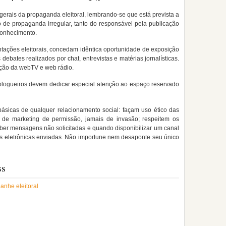
gerais da propaganda eleitoral, lembrando-se que está prevista a
o de propaganda irregular, tanto do responsável pela publicação
conhecimento.
tações eleitorais, concedam idêntica oportunidade de exposição
debates realizados por chat, entrevistas e matérias jornalísticas.
ção da webTV e web rádio.
blogueiros devem dedicar especial atenção ao espaço reservado
ásicas de qualquer relacionamento social: façam uso ético das
s de marketing de permissão, jamais de invasão; respeitem os
ceber mensagens não solicitadas e quando disponibilizar um canal
eletrônicas enviadas. Não importune nem desaponte seu único
ss
nhe eleitoral