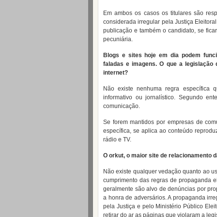
Em ambos os casos os titulares são resp
considerada irregular pela Justiça Eleitora
publicação e também o candidato, se fic
pecuniária.
Blogs e sites hoje em dia podem funcio
faladas e imagens. O que a legislação 
internet?
Não existe nenhuma regra específica qu
informativo ou jornalístico. Segundo 
comunicação.
Se forem mantidos por empresas de comu
específica, se aplica ao conteúdo reprod
rádio e TV.
O orkut, o maior site de relacionamento 
Não existe qualquer vedação quanto ao u
cumprimento das regras de propaganda elei
geralmente são alvo de denúncias por prop
a honra de adversários. A propaganda irre
pela Justiça e pelo Ministério Público Ele
retirar do ar as páginas que violaram a legi