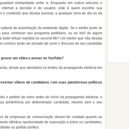
uardam similaridade entre si. Enquanto em outros veículos o
internet a decisão é do usuário, este é quem escolhe sua
o o conteúdo que deseja acessar, a qualquer hora do dia ou da
ultural de assimilação do ambiente digital. Se o eleitor pode se
ico para conhecer seu programa partidário, ou ao birô de algum
ma sede virtual mantida no second life? Um eleitor que não deseja
um comício pode ser privado de ouvir o discurso de seu candidato
e gravar um vídeo e postar no YouTube?
anda, desde que atendidos os limites da propaganda eleitoral em
presentar vídeos de candidatos com suas plataformas políticas
o o pedido de votos antes do início da propaganda eleitoral, o
 sua preferência por determinado candidato, mesmo sem o seu
s de empresas de comunicação devem ter cuidado quanto ao
dendo idêntica oportunidade de exposição a todos os candidatos,
idato ou partido político.