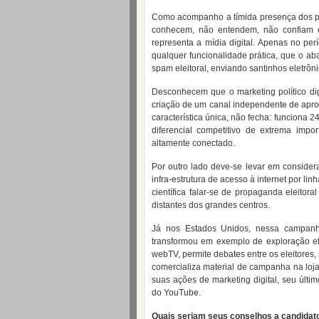
Como acompanho a tímida presença dos polí
conhecem, não entendem, não confiam 
representa a mídia digital. Apenas no pe
qualquer funcionalidade prática, que o ab
spam eleitoral, enviando santinhos eletrôn
Desconhecem que o marketing político dig
criação de um canal independente de aproxi
característica única, não fecha: funciona 
diferencial competitivo de extrema impor
altamente conectado.
Por outro lado deve-se levar em consider
infra-estrutura de acesso à internet por linh
científica falar-se de propaganda eleito
distantes dos grandes centros.
Já nos Estados Unidos, nessa campanh
transformou em exemplo de exploração efic
webTV, permite debates entre os eleitores
comercializa material de campanha na loja 
suas ações de marketing digital, seu últim
do YouTube.
Quais seriam seus conselhos a candidatos 