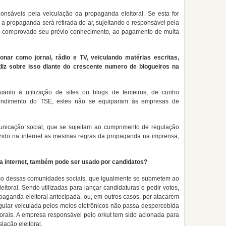
onsáveis pela veiculação da propaganda eleitoral. Se esta for
l a propaganda será retirada do ar, sujeitando o responsável pela
ar comprovado seu prévio conhecimento, ao pagamento de multa
nar como jornal, rádio e TV, veiculando matérias escritas,
diz sobre isso diante do crescente numero de blogueiros na
anto à utilização de sites ou blogs de terceiros, de cunho
entendimento do TSE, estes não se equiparam às empresas de
nicação social, que se sujeitam ao cumprimento de regulação
uzido na internet as mesmas regras da propaganda na imprensa,
da internet, também pode ser usado por candidatos?
so dessas comunidades sociais, que igualmente se submetem ao
toral. Sendo utilizadas para lançar candidaturas e pedir votos,
aganda eleitoral antecipada, ou, em outros casos, por atacarem
gular veiculada pelos meios eletrônicos não passa despercebida
itorais. A empresa responsável pelo orkut tem sido acionada para
slação eleitoral.