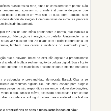
ticos brasileiros na rede, ainda os considero “sem ponto”. Não
e também não apostam no grande instrumento de poder que
ríodo eleitoral montam um web site, de custo bem reduzido, sem
andona depois da eleição. Compram listas de e-mails e praticam
icos indiscriminadamente.
ital faz uso de uma mídia permanente e barata, que viabiliza a
mação, fidelização e interação com o eleitor. A internet tem uma
24 horas, 365 dias por ano. Se usada com eficiência representa um
tância, também para cativar a militância do eleitorado jovem,
ação que o elevado índice de exclusão digital e a predominante
a discada, dificulta a sedimentação da cultura digital. Soa a ficção
ral pela internet em municípios desconectados e mesmo naqueles
a presidencial o pré-candidato democrata Barack Obama se
iente de recursos digitais. Seu site criou espaço para blogs e
, suas perguntas são respondidas em tempo real, recebe doações,
virtual e criou um site móvel, acessado pelo celular. Para coroar
o discurso lidera o ranking do vídeo mais visualizado na história
e proprietários de sites e blogs, jornalísticos ou não?