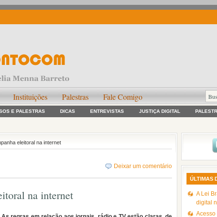
Instituições
Palestras
Fale Comigo
SOS E PALESTRAS
DICAS
ENTREVISTAS
JUSTIÇA DIGITAL
PALEST
anha eleitoral na internet
Deixar um comentário
ÚLTIMAS 
toral na internet
A Lei Br
digital 
Acesso à
As regras em relação aos jornais, rádio e TV estão claras, de