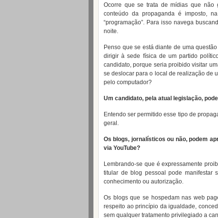
Ocorre que se trata de mídias que não g
conteúdo da propaganda é imposto, na 
“programação”. Para isso navega buscand
noite.
Penso que se está diante de uma questão c
dirigir à sede física de um partido polít
candidato, porque seria proibido visitar u
se deslocar para o local de realização de 
pelo computador?
Um candidato, pela atual legislação, pod
Entendo ser permitido esse tipo de propag
geral.
Os blogs, jornalísticos ou não, podem a
via YouTube?
Lembrando-se que é expressamente proibid
titular de blog pessoal pode manifestar
conhecimento ou autorização.
Os blogs que se hospedam nas web page
respeito ao princípio da igualdade, conce
sem qualquer tratamento privilegiado a cand