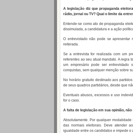
A legislação diz que propaganda eleitoral
rádio, jornal ou TV? Qual o limite da entr
Entende-se como ato de propaganda eleito
dissimulada, a candidatura e a ação políti
O entrevistado não pode se apresentar
reiterada.
Se a entrevista for realizada com um pr
referentes ao seu atual mandato. A regra 
um empresário pode ser entrevistado 
conquistas, sem qualquer menção sobre su
No horário gratuito destinado aos partido
de seus quadros partidários, desde que nã
Eventuais abusos, excessos e uso indevi
for o caso.
A falta de legislação em sua opinião, não 
Absolutamente. Por qualquer modalidade d
das normais eleitorais. Deve atender ao
igualdade entre os candidatos e impede o