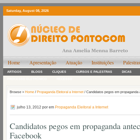
Saturday, August 08, 2026
Home
Apresentação
Atuação
Instituições
Palestra
ARTIGOS
BLOGS
CLIQUES
CURSOS E PALESTRAS
DICAS
PROCESSO ELETRÔNICO
RECESSO
Browse >
Home
/
Propaganda Eleitoral a Internet
/ Candidatos pegos em propaganda 
julho 13, 2012
por em
Propaganda Eleitoral a Internet
Candidatos pegos em propaganda antec
Facebook