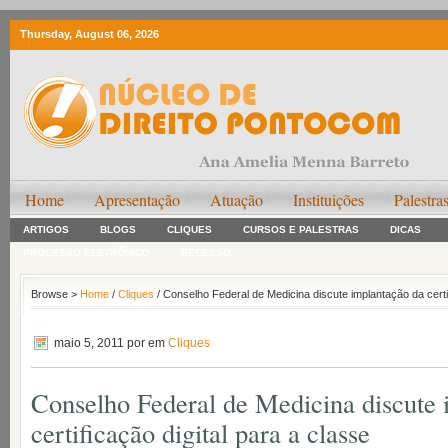
Thursday, August 06, 2026
Home
Apresentação
Atuação
Instituições
Palestra
ARTIGOS
BLOGS
CLIQUES
CURSOS E PALESTRAS
DICAS
PROCESSO ELETRÔNICO
RECESSO
Browse >
Home
/
Cliques
/ Conselho Federal de Medicina discute implantação da certif
maio 5, 2011
por em
Cliques
Conselho Federal de Medicina discute 
certificação digital para a classe