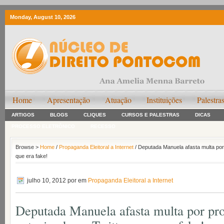
Monday, August 10, 2026
Home
Apresentação
Atuação
Instituições
Palestra
ARTIGOS
BLOGS
CLIQUES
CURSOS E PALESTRAS
DICAS
PROCESSO ELETRÔNICO
RECESSO
Browse >
Home
/
Propaganda Eleitoral a Internet
/ Deputada Manuela afasta multa por
que era fake!
julho 10, 2012
por em
Propaganda Eleitoral a Internet
Deputada Manuela afasta multa por pr