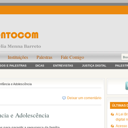
Instituições
Palestras
Fale Comigo
SOS E PALESTRAS
DICAS
ENTREVISTAS
JUSTIÇA DIGITAL
PALEST
Infância e Adolescência
Deixar um comentário
ÚLTIMAS 
ncia e Adolescência
A Lei Br
digital 
Acesso à
s para garantir a segurança da família