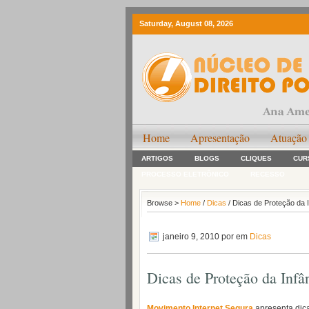
Saturday, August 08, 2026
Home
Apresentação
Atuação
ARTIGOS
BLOGS
CLIQUES
CUR
PROCESSO ELETRÔNICO
RECESSO
Browse >
Home
/
Dicas
/ Dicas de Proteção da 
janeiro 9, 2010
por em
Dicas
Dicas de Proteção da Infâ
Movimento Internet Segura
apresenta dica