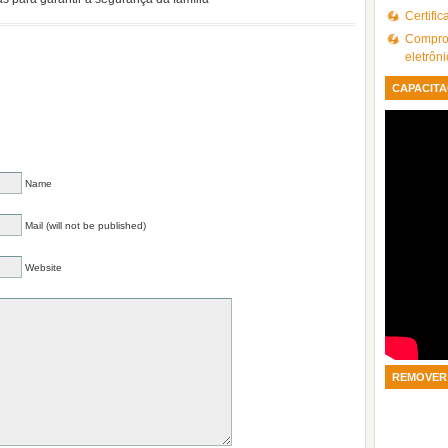
Certifi
Comprov
eletrôn
CAPACITA
Name
Mail (will not be published)
Website
REMOVER 