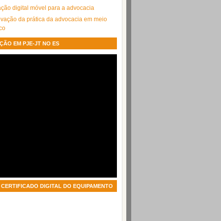
cação digital móvel para a advocacia
ação da prática da advocacia em meio
ico
ÇÃO EM PJE-JT NO ES
CERTIFICADO DIGITAL DO EQUIPAMENTO