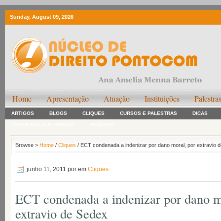
Sunday, August 09, 2026
Home
Apresentação
Atuação
Instituições
Palestra
ARTIGOS
BLOGS
CLIQUES
CURSOS E PALESTRAS
DICAS
PROCESSO ELETRÔNICO
RECESSO
Browse >
Home
/
Cliques
/ ECT condenada a indenizar por dano moral, por extravio 
junho 11, 2011
por em
Cliques
ECT condenada a indenizar por dano m
extravio de Sedex