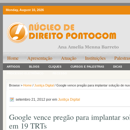
Monday, August 10, 2026
Home
Apresentação
Atuação
Instituições
Palestra
ARTIGOS
BLOGS
CLIQUES
CURSOS E PALESTRAS
DICAS
PROCESSO ELETRÔNICO
RECESSO
Browse >
Home
/
Justiça Digital
/ Google vence pregão para implantar solução de n
setembro 21, 2012
por em
Justiça Digital
Google vence pregão para implantar s
em 19 TRTs