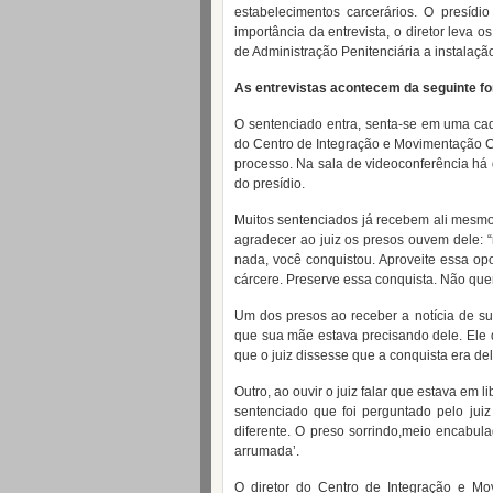
estabelecimentos carcerários. O presíd
importância da entrevista, o diretor leva os
de Administração Penitenciária a instalaçã
As entrevistas acontecem da seguinte f
O sentenciado entra, senta-se em uma ca
do Centro de Integração e Movimentação Ca
processo. Na sala de videoconferência há 
do presídio.
Muitos sentenciados já recebem ali mesmo 
agradecer ao juiz os presos ouvem dele: 
nada, você conquistou. Aproveite essa op
cárcere. Preserve essa conquista. Não qu
Um dos presos ao receber a notícia de sua
que sua mãe estava precisando dele. Ele
que o juiz dissesse que a conquista era de
Outro, ao ouvir o juiz falar que estava em
sentenciado que foi perguntado pelo juiz
diferente. O preso sorrindo,meio encabul
arrumada’.
O diretor do Centro de Integração e Mov