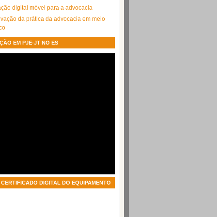
cação digital móvel para a advocacia
ação da prática da advocacia em meio
ico
ÇÃO EM PJE-JT NO ES
CERTIFICADO DIGITAL DO EQUIPAMENTO