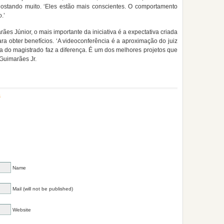
 gostando muito. ‘Eles estão mais conscientes. O comportamento
.’
s Júnior, o mais importante da iniciativa é a expectativa criada
ra obter benefícios. ‘A videoconferência é a aproximação do juiz
 do magistrado faz a diferença. É um dos melhores projetos que
 Guimarães Jr.
s
Name
Mail (will not be published)
Website