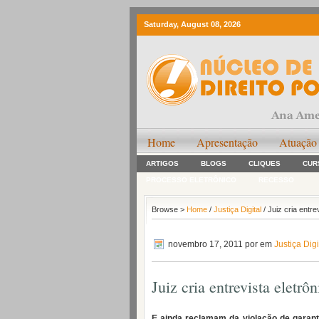
Saturday, August 08, 2026
Home
Apresentação
Atuação
ARTIGOS
BLOGS
CLIQUES
CUR
PROCESSO ELETRÔNICO
RECESSO
Browse >
Home
/
Justiça Digital
/ Juiz cria entre
novembro 17, 2011
por em
Justiça Digi
Juiz cria entrevista eletrô
E ainda reclamam da violação de garant