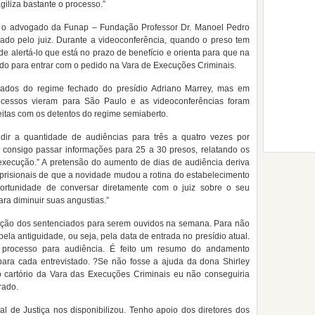
giliza bastante o processo.”
, o advogado da Funap – Fundação Professor Dr. Manoel Pedro
ado pelo juiz. Durante a videoconferência, quando o preso tem
de alertá-lo que está no prazo de benefício e orienta para que na
gado para entrar com o pedido na Vara de Execuções Criminais.
nciados do regime fechado do presídio Adriano Marrey, mas em
rocessos vieram para São Paulo e as videoconferências foram
feitas com os detentos do regime semiaberto.
ir a quantidade de audiências para três a quatro vezes por
onsigo passar informações para 25 a 30 presos, relatando os
 execução.” A pretensão do aumento de dias de audiência deriva
prisionais de que a novidade mudou a rotina do estabelecimento
portunidade de conversar diretamente com o juiz sobre o seu
ra diminuir suas angustias.”
elação dos sentenciados para serem ouvidos na semana. Para não
pela antiguidade, ou seja, pela data de entrada no presídio atual.
o processo para audiência. É feito um resumo do andamento
ara cada entrevistado. ?Se não fosse a ajuda da dona Shirley
 cartório da Vara das Execuções Criminais eu não conseguiria
rado.
nal de Justiça nos disponibilizou. Tenho apoio dos diretores dos