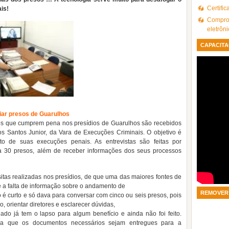
Certifi
ais!
Comprov
eletrôn
CAPACITA
ciar presos de Guarulhos
dos que cumprem pena nos presídios de Guarulhos são recebidos
os Santos Junior, da Vara de Execuções Criminais. O objetivo é
to de suas execuções penais. As entrevistas são feitas por
a 30 presos, além de receber informações dos seus processos
sitas realizadas nos presídios, de que uma das maiores fontes de
é a falta de informação sobre o andamento de
REMOVER 
o é curto e só dava para conversar com cinco ou seis presos, pois
o, orientar diretores e esclarecer dúvidas,
ado já tem o lapso para algum benefício e ainda não foi feito.
ora que os documentos necessários sejam entregues para a