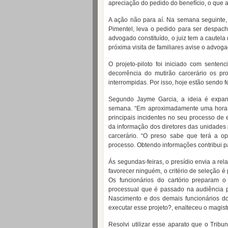
apreciação do pedido do benefício, o que a
A ação não para aí. Na semana seguinte
Pimentel, leva o pedido para ser despach
advogado constituído, o juiz tem a cautela 
próxima visita de familiares avise o advo
O projeto-piloto foi iniciado com sente
decorrência do mutirão carcerário os p
interrompidas. Por isso, hoje estão sendo 
Segundo Jayme Garcia, a ideia é expand
semana. “Em aproximadamente uma hora c
principais incidentes no seu processo de
da informação dos diretores das unidades 
carcerário. “O preso sabe que terá a o
processo. Obtendo informações contribui pa
Ás segundas-feiras, o presídio envia a r
favorecer ninguém, o critério de seleção é 
Os funcionários do cartório preparam 
processual que é passado na audiência p
Nascimento e dos demais funcionários do
executar esse projeto?, enalteceu o magist
Resolvi utilizar esse aparato que o Tribu