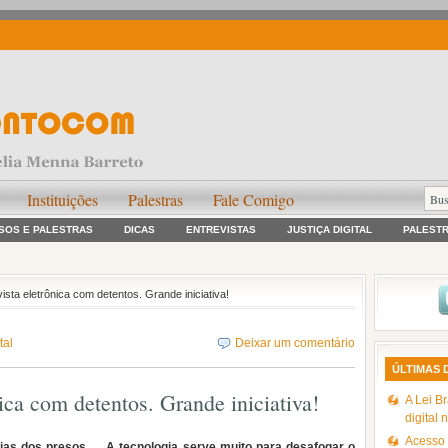
Instituições
Palestras
Fale Comigo
SOS E PALESTRAS
DICAS
ENTREVISTAS
JUSTIÇA DIGITAL
PALEST
vista eletrônica com detentos. Grande iniciativa!
tal
Deixar um comentário
ÚLTIMAS 
nica com detentos. Grande iniciativa!
A Lei Br
digital 
Acesso à
ias dos presos … A tecnologia serve muito para desafogar o