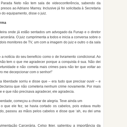
io Parada Neto não tem sala de videoconferência, sabendo da
 presos ao Adriano Marrey. Inclusive já foi solicitada à Secretaria
o do equipamento, disse o juiz.
orma
deira onde já estão sentados um advogado da Funap e o diretor
rcerária. O juiz cumprimenta a todos e inicia a conversa sobre o
dois monitores de TV, um com a imagem do juiz e outro o da sala
a notícia do seu beneficio como o de livramento condicional. Ao
“não tem o que me agradecer porque a conquista é sua. Não dei
ortunidade e não cometa mais crimes para não ter que voltar ao
ero me decepcionar com o senhor!”
 liberdade sorriu e disse que – era tudo que precisar ouvir – e
 declarou que não cometeria nenhum crime novamente. Por mais
le e que não precisava agradecer, ele agradecia.
 liberdade, começou a chorar de alegria. Teve ainda um
 o que ele fez, se havia cortado os cabelos, pois estava muito
ado, passou as mãos pelos cabelos e disse que ‘ah, eu dei uma
imentação Carcerária, Celso Ikier, salientou a importância da