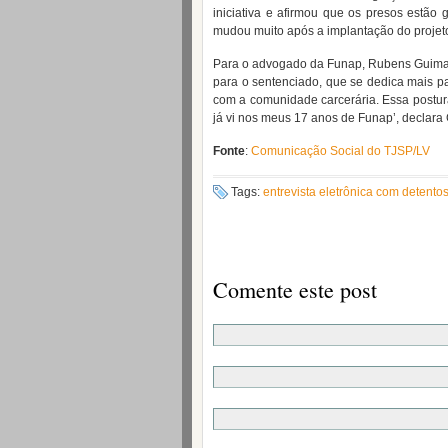
iniciativa e afirmou que os presos estão
mudou muito após a implantação do projeto
Para o advogado da Funap, Rubens Guimarãe
para o sentenciado, que se dedica mais pa
com a comunidade carcerária. Essa postura
já vi nos meus 17 anos de Funap’, declara
Fonte
:
Comunicação Social do TJSP/LV
Tags:
entrevista eletrônica com detento
Comente este post