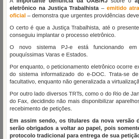
A
importante denuncia da OAB/RJ
sobre o
a
eletrônico na Justiça Trabalhista
–
emitido at
oficial
– demonstra que urgentes providências dev
O certo é que a Justiça Trabalhista, até o presen
conseguiu implantar o processo eletrônico.
O novo sistema PJ-e está funcionando em 
pouquíssimas Varas e Estados.
Por enquanto, o peticionamento eletrônico ocorre e
do sistema informatizado do e-DOC. Trata-se d
facultativo, enquanto não generalizada a virtualizaç
Por outro lado diversos TRTs, como o do Rio de Jan
do Fax, decidindo não mais disponibilizar aparelho
recebimento de petições.
Em assim sendo, os titulares da nova versão do
serão obrigados a voltar ao papel, pois somen
protocolo tradicional para entrega de sua petiç