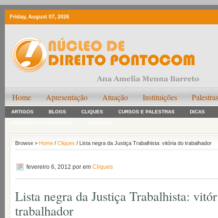
Friday, August 07, 2026
Home
Apresentação
Atuação
Instituições
Palestra
ARTIGOS
BLOGS
CLIQUES
CURSOS E PALESTRAS
DICAS
PROCESSO ELETRÔNICO
RECESSO
Browse >
Home
/
Cliques
/ Lista negra da Justiça Trabalhista: vitória do trabalhador
fevereiro 6, 2012
por em
Cliques
Lista negra da Justiça Trabalhista: vitó
trabalhador