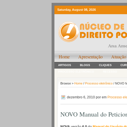
Saturday, August 08, 2026
Home
Apresentação
Atuação
ARTIGOS
BLOGS
CLIQUES
CUR
PROCESSO ELETRÔNICO
RECESSO
Browse >
Home
/
Processo eletrônico
/ NOVO Ma
dezembro 6, 2010
por em
Processo ele
NOVO Manual do Peticion
NOVA
versão
6.0
do
Manual do Usuário do