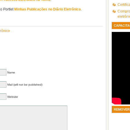
Certifi
do Portlet
Minhas Publicações no Diário Eletrônico
.
Comprov
eletrôn
CAPACITA
rônico
Name
Mail (will not be published)
Website
REMOVER 