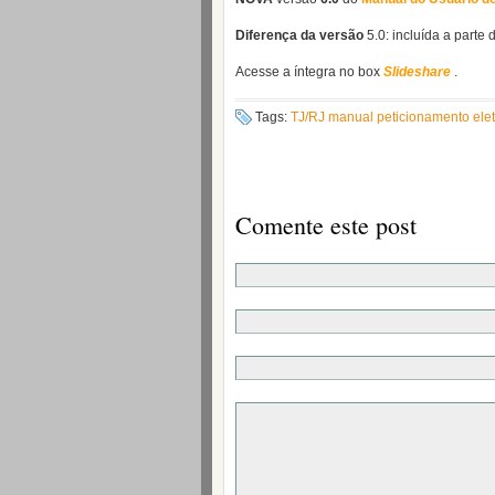
Diferença da versão
5.0: incluída a parte 
Acesse a íntegra no box
Slideshare
.
Tags:
TJ/RJ manual peticionamento elet
Comente este post