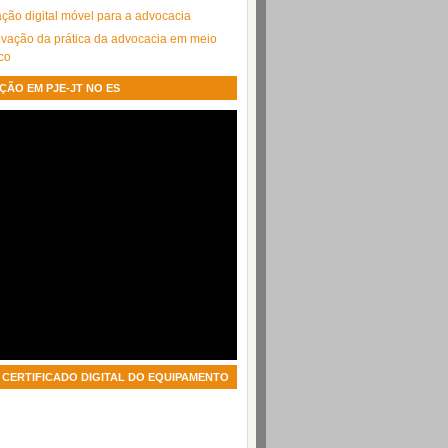
cação digital móvel para a advocacia
ação da prática da advocacia em meio
ico
ÇÃO EM PJE-JT NO ES
CERTIFICADO DIGITAL DO EQUIPAMENTO