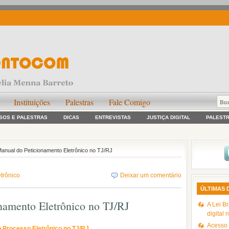
Instituições
Palestras
Fale Comigo
SOS E PALESTRAS
DICAS
ENTREVISTAS
JUSTIÇA DIGITAL
PALEST
nual do Peticionamento Eletrônico no TJ/RJ
trônico
Deixar um comentário
ÚLTIMAS 
amento Eletrônico no TJ/RJ
A Lei Br
digital 
Acesso à
 Processo Eletrônico no TJ/RJ
.