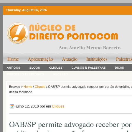
Thursday, August 06, 2026
Home
Apresentação
Atuação
Instituições
Palestra
ARTIGOS
BLOGS
CLIQUES
CURSOS E PALESTRAS
DICAS
PROCESSO ELETRÔNICO
RECESSO
Browse >
Home
/
Cliques
/ OAB/SP permite advogado receber por cartão de crédito,
dessa facilidade
julho 12, 2010
por em
Cliques
OAB/SP permite advogado receber por 