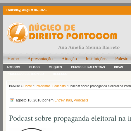
Thursday, August 06, 2026
Home
Apresentação
Atuação
Instituições
Palestra
ARTIGOS
BLOGS
CLIQUES
CURSOS E PALESTRAS
DICAS
PROCESSO ELETRÔNICO
RECESSO
Browse >
Home
/
Entrevistas
,
Podcasts
/ Podcast sobre propaganda eleitoral na inter
agosto 10, 2010
por em
Entrevistas
,
Podcasts
Podcast sobre propaganda eleitoral na i