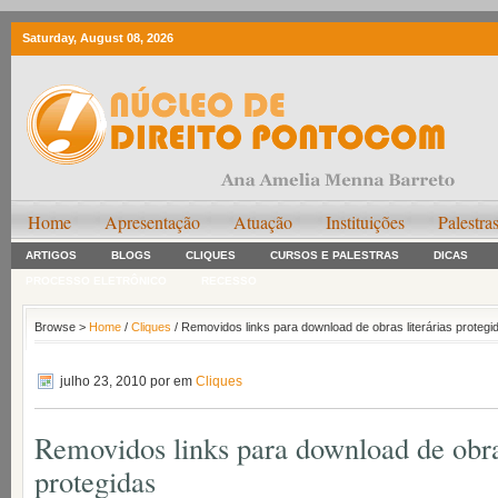
Saturday, August 08, 2026
Home
Apresentação
Atuação
Instituições
Palestra
ARTIGOS
BLOGS
CLIQUES
CURSOS E PALESTRAS
DICAS
PROCESSO ELETRÔNICO
RECESSO
Browse >
Home
/
Cliques
/ Removidos links para download de obras literárias protegi
julho 23, 2010
por em
Cliques
Removidos links para download de obras
protegidas