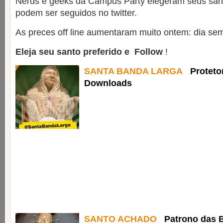
Nerds e geeks da Campus Party elegeram seus sant
podem ser seguidos no twitter.
As preces off line aumentaram muito ontem: dia sem
Eleja seu santo preferido e
Follow
!
SANTA BANDA LARGA
Proteto
Downloads
SANTO ACHADO
Patrono das 