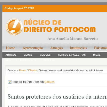
Friday, August 07, 2026
Home
Apresentação
Atuação
Instituições
Palestra
ARTIGOS
BLOGS
CLIQUES
CURSOS E PALESTRAS
DICAS
PROCESSO ELETRÔNICO
RECESSO
Browse >
Home
/
Cliques
/ Santos protetores dos usuários da internet são tuiteiros
janeiro 19, 2011
por em
Cliques
Santos protetores dos usuários da intern