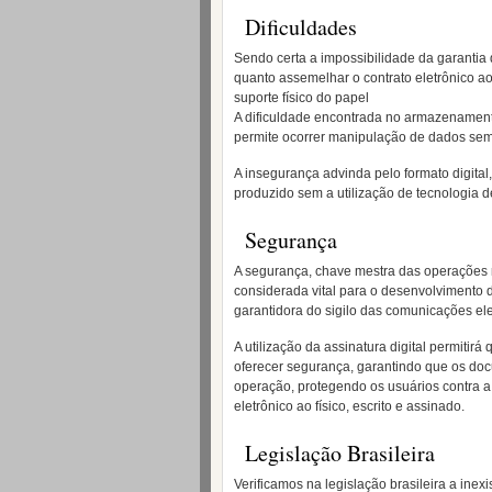
Dificuldades
Sendo certa a impossibilidade da garantia 
quanto assemelhar o contrato eletrônico ao
suporte físico do papel
A dificuldade encontrada no armazenamento 
permite ocorrer manipulação de dados sem 
A insegurança advinda pelo formato digital,
produzido sem a utilização de tecnologia 
Segurança
A segurança, chave mestra das operações re
considerada vital para o desenvolvimento d
garantidora do sigilo das comunicações ele
A utilização da assinatura digital permiti
oferecer segurança, garantindo que os doc
operação, protegendo os usuários contra a 
eletrônico ao físico, escrito e assinado.
Legislação Brasileira
Verificamos na legislação brasileira a ine