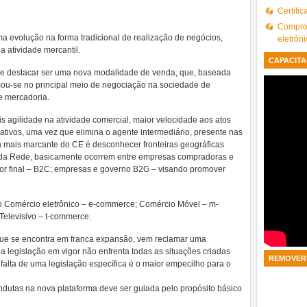
Certifi
Comprov
ma evolução na forma tradicional de realização de negócios,
eletrôn
 atividade mercantil.
CAPACITA
-se destacar ser uma nova modalidade de venda, que, baseada
mou-se no principal meio de negociação na sociedade de
e mercadoria.
is agilidade na atividade comercial, maior velocidade aos atos
rativos, uma vez que elimina o agente intermediário, presente nas
ca mais marcante do CE é desconhecer fronteiras geográficas
s da Rede, basicamente ocorrem entre empresas compradoras e
r final – B2C; empresas e governo B2G – visando promover
do Comércio eletrônico – e-commerce; Comércio Móvel – m-
Televisivo – t-commerce.
 que se encontra em franca expansão, vem reclamar uma
 a legislação em vigor não enfrenta todas as situações criadas
REMOVER 
alta de uma legislação específica é o maior empecilho para o
dutas na nova plataforma deve ser guiada pelo propósito básico