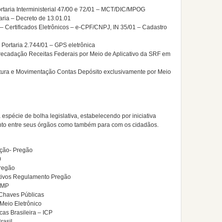
ortaria Interministerial 47/00 e 72/01 – MCT/DIC/MPOG
taria – Decreto de 13.01.01
 – Certificados Eletrônicos – e-CPF/CNPJ, IN 35/01 – Cadastro
– Portaria 2.744/01 – GPS eletrônica
Arrecadação Receitas Federais por Meio de Aplicativo da SRF em
tura e Movimentação Contas Depósito exclusivamente por Meio
espécie de bolha legislativa, estabelecendo por iniciativa
ento entre seus órgãos como também para com os cidadãos.
ação- Pregão
0
regão
tivos Regulamento Pregão
a MP
 Chaves Públicas
eio Eletrônico
cas Brasileira – ICP
rasil