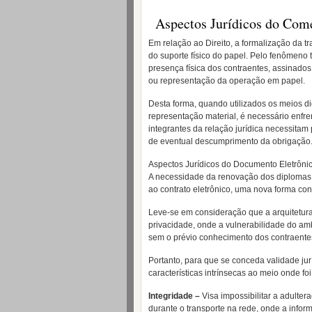
Aspectos Jurídicos do Comé
Em relação ao Direito, a formalização da t
do suporte físico do papel. Pelo fenômeno t
presença física dos contraentes, assinado
ou representação da operação em papel.
Desta forma, quando utilizados os meios d
representação material, é necessário enfre
integrantes da relação jurídica necessitam
de eventual descumprimento da obrigação
Aspectos Jurídicos do Documento Eletrôni
A necessidade da renovação dos diplomas 
ao contrato eletrônico, uma nova forma contr
Leve-se em consideração que a arquitetu
privacidade, onde a vulnerabilidade do am
sem o prévio conhecimento dos contraente
Portanto, para que se conceda validade jur
características intrínsecas ao meio onde fo
Integridade –
Visa impossibilitar a adulte
durante o transporte na rede, onde a info