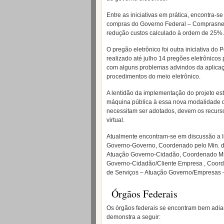
Entre as iniciativas em prática, encontra-s
compras do Governo Federal – Comprasnet 
redução custos calculado à ordem de 25%.
O pregão eletrônico foi outra iniciativa d
realizado até julho 14 pregões eletrônicos
com alguns problemas advindos da aplicaç
procedimentos do meio eletrônico.
A lentidão da implementação do projeto es
máquina pública à essa nova modalidade d
necessitam ser adotados, devem os recurs
virtual.
Atualmente encontram-se em discussão a 
Governo-Governo, Coordenado pelo Min. do
Atuação Governo-Cidadão, Coordenado Min
Governo-Cidadão/Cliente Empresa , Coord
de Serviços – Atuação Governo/Empresas 
Órgãos Federais
Os órgãos federais se encontram bem adian
demonstra a seguir: