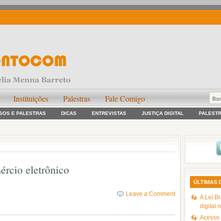
Instituições
Palestras
Fale Comigo
SOS E PALESTRAS
DICAS
ENTREVISTAS
JUSTIÇA DIGITAL
PALEST
ércio eletrônico
ÚLTIMAS 
Leave a Comment
A Lei Br
digital 
Acesso à