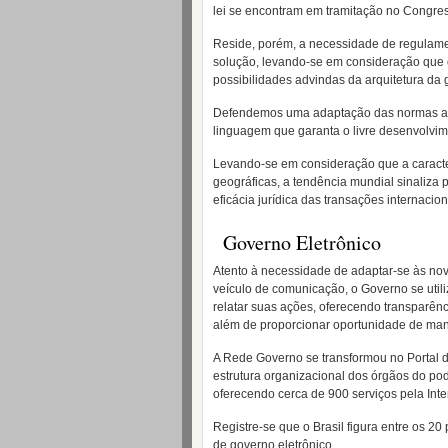
lei se encontram em tramitação no Congres
Reside, porém, a necessidade de regulame
solução, levando-se em consideração que o
possibilidades advindas da arquitetura da 
Defendemos uma adaptação das normas amb
linguagem que garanta o livre desenvolvime
Levando-se em consideração que a caracterí
geográficas, a tendência mundial sinaliza 
eficácia jurídica das transações internacion
Governo Eletrônico
Atento à necessidade de adaptar-se às no
veículo de comunicação, o Governo se utili
relatar suas ações, oferecendo transparênc
além de proporcionar oportunidade de man
A Rede Governo se transformou no Portal do
estrutura organizacional dos órgãos do pod
oferecendo cerca de 900 serviços pela Inte
Registre-se que o Brasil figura entre os 2
de governo eletrônico.