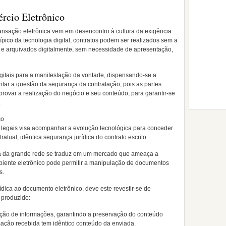
rcio Eletrônico
ransação eletrônica vem em desencontro à cultura da exigência
ípico da tecnologia digital, contratos podem ser realizados sem a
s e arquivados digitalmente, sem necessidade de apresentação,
igitais para a manifestação da vontade, dispensando-se a
ntar a questão da segurança da contratação, pois as partes
 provar a realização do negócio e seu conteúdo, para garantir-se
.
co
legais visa acompanhar a evolução tecnológica para conceder
atual, idêntica segurança jurídica do contrato escrito.
ra da grande rede se traduz em um mercado que ameaça a
biente eletrônico pode permitir a manipulação de documentos
s.
ídica ao documento eletrônico, deve este revestir-se de
i produzido:
ração de informações, garantindo a preservação do conteúdo
rmação recebida tem idêntico conteúdo da enviada.