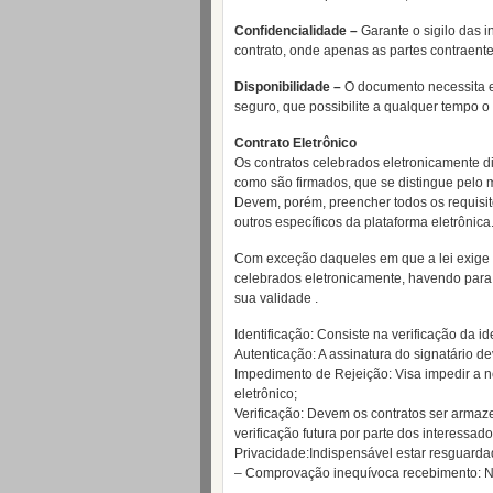
Confidencialidade –
Garante o sigilo das 
contrato, onde apenas as partes contraent
Disponibilidade –
O documento necessita e
seguro, que possibilite a qualquer tempo o
Contrato Eletrônico
Os contratos celebrados eletronicamente di
como são firmados, que se distingue pelo me
Devem, porém, preencher todos os requisit
outros específicos da plataforma eletrônica
Com exceção daqueles em que a lei exige f
celebrados eletronicamente, havendo para 
sua validade .
Identificação: Consiste na verificação da i
Autenticação: A assinatura do signatário de
Impedimento de Rejeição: Visa impedir a n
eletrônico;
Verificação: Devem os contratos ser armaz
verificação futura por parte dos interessado
Privacidade:Indispensável estar resguard
– Comprovação inequívoca recebimento: Ne