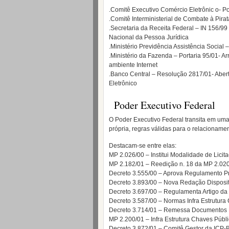
.Comitê Executivo Comércio Eletrônic o- P
.Comitê Interministerial de Combate à Pira
.Secretaria da Receita Federal – IN 156/99
Nacional da Pessoa Jurídica
.Ministério Previdência Assistência Social 
.Ministério da Fazenda – Portaria 95/01- 
ambiente Internet
.Banco Central – Resolução 2817/01- Aber
Eletrônico
Poder Executivo Federal
O Poder Executivo Federal transita em uma 
própria, regras válidas para o relacionam
Destacam-se entre elas:
MP 2.026/00 – Institui Modalidade de Licit
MP 2.182/01 – Reedição n. 18 da MP 2.02
Decreto 3.555/00 – Aprova Regulamento P
Decreto 3.893/00 – Nova Redação Disposi
Decreto 3.697/00 – Regulamenta Artigo d
Decreto 3.587/00 – Normas Infra Estrutura
Decreto 3.714/01 – Remessa Documentos M
MP 2.200/01 – Infra Estrutura Chaves Públi
Decreto 3.872/01 – Comitê Gestor da ICP-B