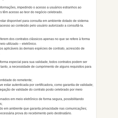
informações, impedindo o acesso a usuários estranhos ao
es têm acesso ao teor do negócio celebrado.
star disponível para consulta em ambiente dotado de sistema
 acesso ao conteúdo pelo usuário autorizado a consultá-la.
ferem dos contratos clássicos apenas no que se refere à forma
io utilizado – eletrônico.
os aplicáveis às demais espécies de contrato, acrescido de
.
orma especial para sua validade, todos contratos podem ser
tanto, a necessidade de cumprimento de alguns requisitos para
dentidade do remetente;
ve estar autenticada por certificadora, como garantia de validade;
egação de validade do contrato posto celebrado por meio
enados em meio eletrônico de forma segura, possibilitando
s;
ado em ambiente que garanta privacidade nas comunicações;
cessária prova do recebimento pelo destinatário.