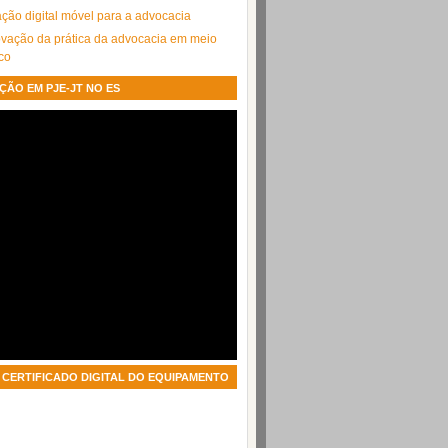
cação digital móvel para a advocacia
ação da prática da advocacia em meio
ico
ÇÃO EM PJE-JT NO ES
CERTIFICADO DIGITAL DO EQUIPAMENTO