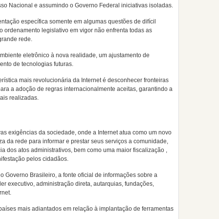
so Nacional e assumindo o Governo Federal iniciativas isoladas.
ntação específica somente em algumas questões de difícil
 ordenamento legislativo em vigor não enfrenta todas as
grande rede.
iente eletrônico à nova realidade, um ajustamento de
nto de tecnologias futuras.
stica mais revolucionária da Internet é desconhecer fronteiras
para a adoção de regras internacionalmente aceitas, garantindo a
ais realizadas.
vas exigências da sociedade, onde a Internet atua como um novo
za da rede para informar e prestar seus serviços a comunidade,
ia dos atos administrativos, bem como uma maior fiscalização ,
ifestação pelos cidadãos.
 Governo Brasileiro, a fonte oficial de informações sobre a
er executivo, administração direta, autarquias, fundações,
rnet.
0 países mais adiantados em relação à implantação de ferramentas