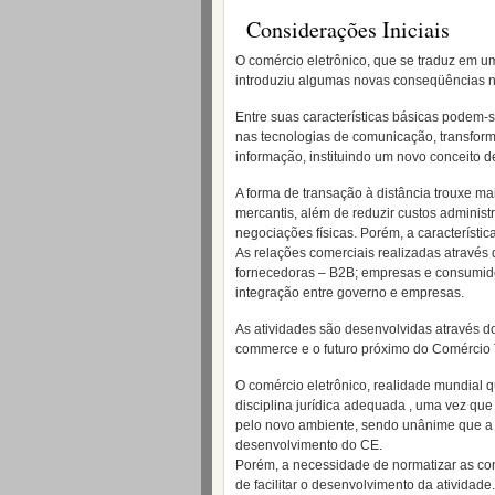
Considerações Iniciais
O comércio eletrônico, que se traduz em u
introduziu algumas novas conseqüências na
Entre suas características básicas podem
nas tecnologias de comunicação, transfor
informação, instituindo um novo conceito d
A forma de transação à distância trouxe ma
mercantis, além de reduzir custos administ
negociações físicas. Porém, a característi
As relações comerciais realizadas atravé
fornecedoras – B2B; empresas e consumido
integração entre governo e empresas.
As atividades são desenvolvidas através 
commerce e o futuro próximo do Comércio 
O comércio eletrônico, realidade mundial
disciplina jurídica adequada , uma vez que
pelo novo ambiente, sendo unânime que a f
desenvolvimento do CE.
Porém, a necessidade de normatizar as con
de facilitar o desenvolvimento da atividade.