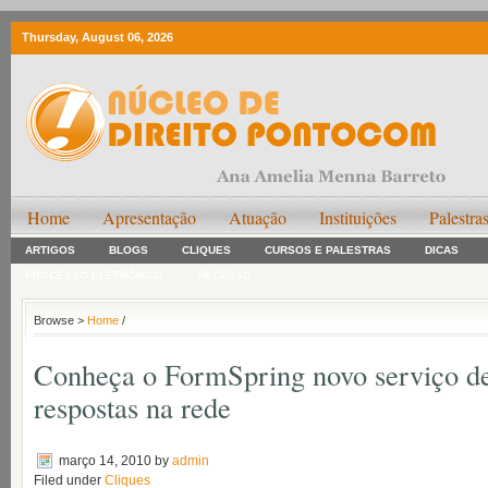
Thursday, August 06, 2026
Home
Apresentação
Atuação
Instituições
Palestra
ARTIGOS
BLOGS
CLIQUES
CURSOS E PALESTRAS
DICAS
PROCESSO ELETRÔNICO
RECESSO
Browse >
Home
/
Conheça o FormSpring novo serviço de
respostas na rede
março 14, 2010
by
admin
Filed under
Cliques