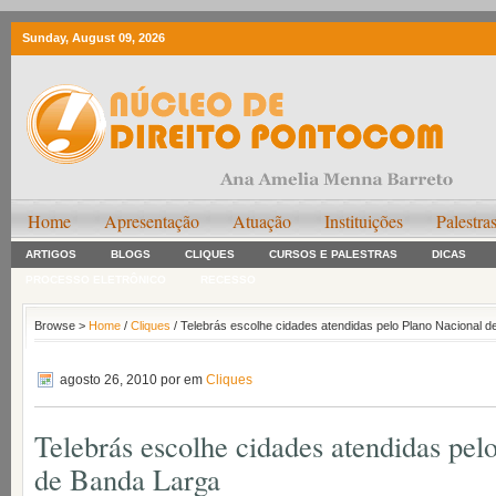
Sunday, August 09, 2026
Home
Apresentação
Atuação
Instituições
Palestra
ARTIGOS
BLOGS
CLIQUES
CURSOS E PALESTRAS
DICAS
PROCESSO ELETRÔNICO
RECESSO
Browse >
Home
/
Cliques
/ Telebrás escolhe cidades atendidas pelo Plano Nacional 
agosto 26, 2010
por em
Cliques
Telebrás escolhe cidades atendidas pel
de Banda Larga