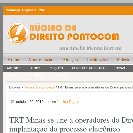
Saturday, August 08, 2026
Home
Apresentação
Atuação
Instituições
Palestra
ARTIGOS
BLOGS
CLIQUES
CURSOS E PALESTRAS
DICAS
PROCESSO ELETRÔNICO
RECESSO
Browse >
Home
/
Justiça Digital
/ TRT Minas se une a operadores do Direito para imp
outubro 20, 2010
por em
Justiça Digital
TRT Minas se une a operadores do Dire
implantação do processo eletrônico