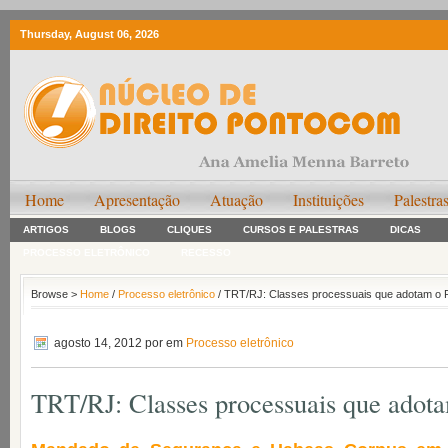
Thursday, August 06, 2026
Home
Apresentação
Atuação
Instituições
Palestra
ARTIGOS
BLOGS
CLIQUES
CURSOS E PALESTRAS
DICAS
PROCESSO ELETRÔNICO
RECESSO
Browse >
Home
/
Processo eletrônico
/ TRT/RJ: Classes processuais que adotam o 
agosto 14, 2012
por em
Processo eletrônico
TRT/RJ: Classes processuais que adot