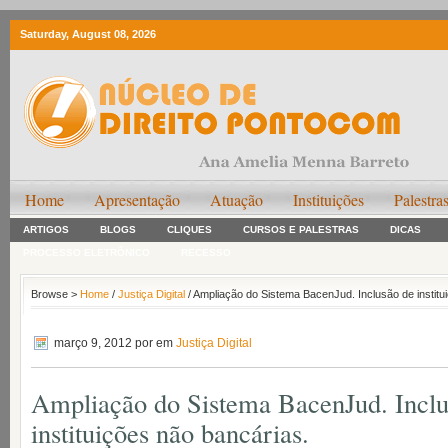
Saturday, August 08, 2026
Home
Apresentação
Atuação
Instituições
Palestra
ARTIGOS
BLOGS
CLIQUES
CURSOS E PALESTRAS
DICAS
PROCESSO ELETRÔNICO
RECESSO
Browse >
Home
/
Justiça Digital
/ Ampliação do Sistema BacenJud. Inclusão de institu
março 9, 2012
por em
Justiça Digital
Ampliação do Sistema BacenJud. Inclu
instituições não bancárias.