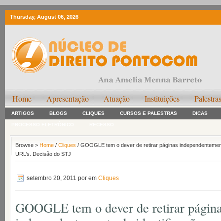
Thursday, August 06, 2026
Home
Apresentação
Atuação
Instituições
Palestra
ARTIGOS
BLOGS
CLIQUES
CURSOS E PALESTRAS
DICAS
PROCESSO ELETRÔNICO
RECESSO
Browse >
Home
/
Cliques
/ GOOGLE tem o dever de retirar páginas independentemente
URL’s. Decisão do STJ
setembro 20, 2011
por em
Cliques
GOOGLE tem o dever de retirar págin