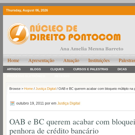
Thursday, August 06, 2026
Home
Apresentação
Atuação
Instituições
Palestra
ARTIGOS
BLOGS
CLIQUES
CURSOS E PALESTRAS
DICAS
PROCESSO ELETRÔNICO
RECESSO
Browse >
Home
/
Justiça Digital
/ OAB e BC querem acabar com bloqueio múltiplo na p
outubro 19, 2011
por em
Justiça Digital
OAB e BC querem acabar com bloqueio
penhora de crédito bancário