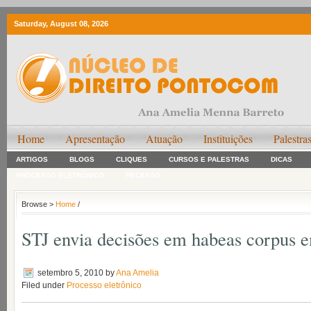
Saturday, August 08, 2026
Home
Apresentação
Atuação
Instituições
Palestra
ARTIGOS
BLOGS
CLIQUES
CURSOS E PALESTRAS
DICAS
PROCESSO ELETRÔNICO
RECESSO
Browse >
Home
/
STJ envia decisões em habeas corpus 
setembro 5, 2010
by
Ana Amelia
Filed under
Processo eletrônico