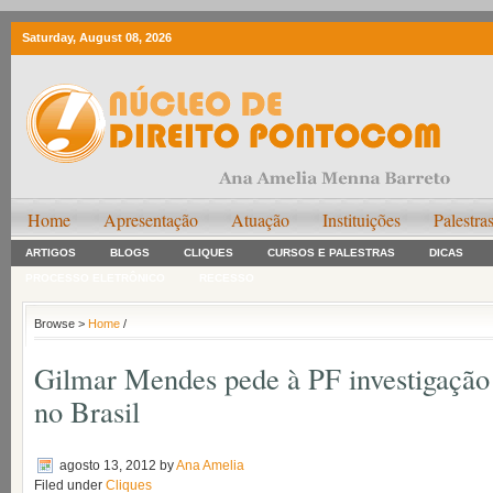
Saturday, August 08, 2026
Home
Apresentação
Atuação
Instituições
Palestra
ARTIGOS
BLOGS
CLIQUES
CURSOS E PALESTRAS
DICAS
PROCESSO ELETRÔNICO
RECESSO
Browse >
Home
/
Gilmar Mendes pede à PF investigação
no Brasil
agosto 13, 2012
by
Ana Amelia
Filed under
Cliques