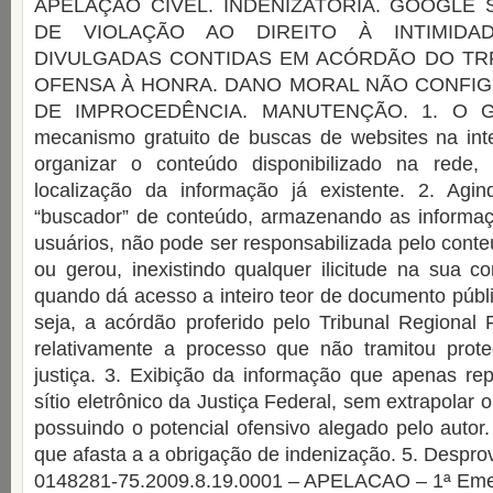
APELAÇÃO CÍVEL. INDENIZATÓRIA. GOOGLE 
DE VIOLAÇÃO AO DIREITO À INTIMIDA
DIVULGADAS CONTIDAS EM ACÓRDÃO DO TRF.
OFENSA À HONRA. DANO MORAL NÃO CONFI
DE IMPROCEDÊNCIA. MANUTENÇÃO. 1. O Go
mecanismo gratuito de buscas de websites na inte
organizar o conteúdo disponibilizado na rede, 
localização da informação já existente. 2. Ag
“buscador” de conteúdo, armazenando as informa
usuários, não pode ser responsabilizada pelo cont
ou gerou, inexistindo qualquer ilicitude na sua c
quando dá acesso a inteiro teor de documento públi
seja, a acórdão proferido pelo Tribunal Regional
relativamente a processo que não tramitou prot
justiça. 3. Exibição da informação que apenas re
sítio eletrônico da Justiça Federal, sem extrapolar o
possuindo o potencial ofensivo alegado pelo autor. 
que afasta a a obrigação de indenização. 5. Despro
0148281-75.2009.8.19.0001 – APELACAO – 1ª Em