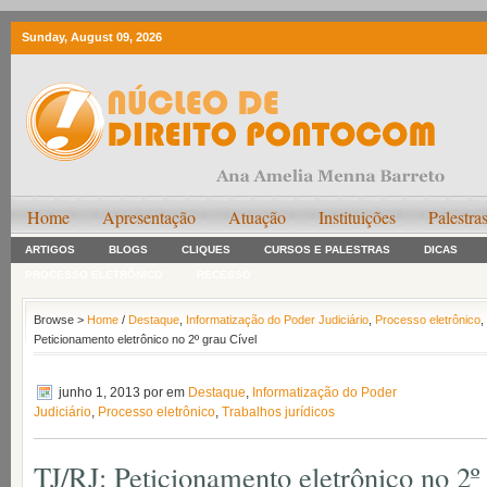
Sunday, August 09, 2026
Home
Apresentação
Atuação
Instituições
Palestra
ARTIGOS
BLOGS
CLIQUES
CURSOS E PALESTRAS
DICAS
PROCESSO ELETRÔNICO
RECESSO
Browse >
Home
/
Destaque
,
Informatização do Poder Judiciário
,
Processo eletrônico
,
Peticionamento eletrônico no 2º grau Cível
junho 1, 2013
por em
Destaque
,
Informatização do Poder
Judiciário
,
Processo eletrônico
,
Trabalhos jurídicos
TJ/RJ: Peticionamento eletrônico no 2º