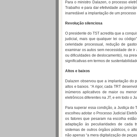
Para o ministro Dalazen, o processo eletr
Trabalho e para dar efetividade ao princí
inarredável a implantação de um processo e
Revolução silenciosa
O presidente do TST acredita que a conqui
judicial, mais que qualquer lei ou códig
celeridade processual, redução de gast
examinar os autos sem necessidade de ir at
ou dificuldades de deslocamento), na pres
significativas em termos de sustentabilidad
Altos e baixos
Dalazen observou que a implantação do pr
altos e baixos. “A rigor, cada TRT desenv
inúmeros aplicativos de maior ou menor 
eletrônicos diferentes na JT, e em todo o Ju
Para superar essa condição, a Justiça do 
escolheu adotar o Processo Judicial Eletrô
os fatores que pesaram na escolha estão a
adaptação às peculiaridades de cada tri
sistemas de outros órgãos públicos, o alt
não apenas “a mera digitalização de peças