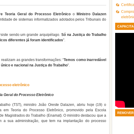
Certifi
Comprov
re Teoria Geral do Processo Eletrônico
o
Ministro Dalazen
eletrôn
ntidade de sistemas informatizados adotados pelos Tribunais do
CAPACITA
ersiste sendo um grande arquipélago.
Só na Justiça do Trabalho
cos diferentes já foram identificados
”.
 realizam as grandes transformações: “
Temos como inarredável
único e nacional na Justiça do Trabalho
”.
ocesso eletrônico
ia Geral do Processo Eletrônico
abalho (TST), ministro João Oreste Dalazen, abriu hoje (19) o
 em Teoria do Processo Eletrônico, promovido pela Escola
REMOVER 
e Magistrados do Trabalho (Enamat). O ministro destacou que a
com a sua administração, que tem na implantação do processo