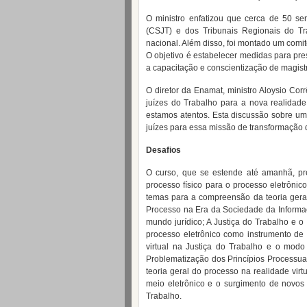
O ministro enfatizou que cerca de 50 se
(CSJT) e dos Tribunais Regionais do T
nacional. Além disso, foi montado um comit
O objetivo é estabelecer medidas para pre
a capacitação e conscientização de magist
O diretor da Enamat, ministro Aloysio Co
juízes do Trabalho para a nova realidad
estamos atentos. Esta discussão sobre um 
juízes para essa missão de transformação da
Desafios
O curso, que se estende até amanhã, pre
processo físico para o processo eletrônic
temas para a compreensão da teoria gera
Processo na Era da Sociedade da Informaç
mundo jurídico; A Justiça do Trabalho e o
processo eletrônico como instrumento de e
virtual na Justiça do Trabalho e o modo
Problematização dos Princípios Processuai
teoria geral do processo na realidade virt
meio eletrônico e o surgimento de novos 
Trabalho.