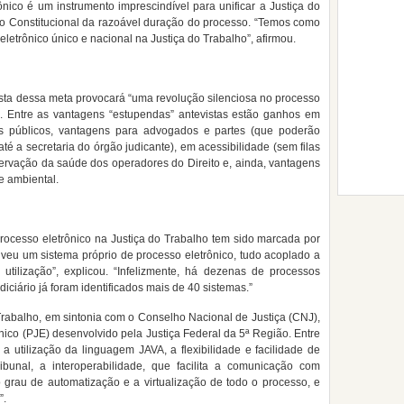
ônico é um instrumento imprescindível para unificar a Justiça do
pio Constitucional da razoável duração do processo. “Temos como
letrônico único e nacional na Justiça do Trabalho”, afirmou.
sta dessa meta provocará “uma revolução silenciosa no processo
o”. Entre as vantagens “estupendas” antevistas estão ganhos em
os públicos, vantagens para advogados e partes (que poderão
é a secretaria do órgão judicante), em acessibilidade (sem filas
ervação da saúde dos operadores do Direito e, ainda, vantagens
e ambiental.
ocesso eletrônico na Justiça do Trabalho tem sido marcada por
olveu um sistema próprio de processo eletrônico, tudo acoplado a
utilização”, explicou. “Infelizmente, há dezenas de processos
diciário já foram identificados mais de 40 sistemas.”
Trabalho, em sintonia com o Conselho Nacional de Justiça (CNJ),
nico (PJE) desenvolvido pela Justiça Federal da 5ª Região. Entre
 utilização da linguagem JAVA, a flexibilidade e facilidade de
bunal, a interoperabilidade, que facilita a comunicação com
o grau de automatização e a virtualização de todo o processo, e
”.