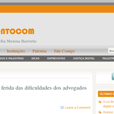
Instituições
Palestras
Fale Comigo
SOS E PALESTRAS
DICAS
ENTREVISTAS
JUSTIÇA DIGITAL
PALEST
 ferida das dificuldades dos advogados
ÚLTIMAS 
A Lei Br
digital 
Leave a Comment
Acesso à