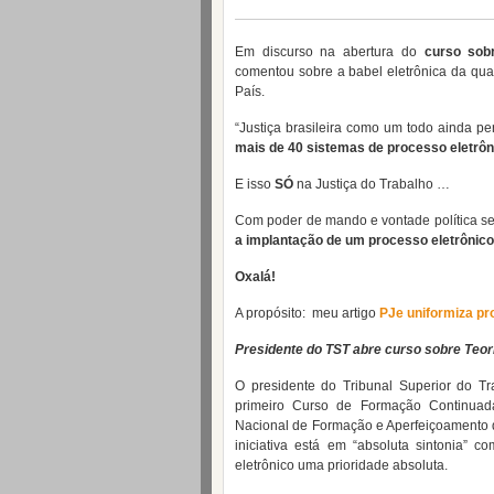
Em discurso na abertura do
curso sob
comentou sobre a babel eletrônica da qua
País.
“Justiça brasileira como um todo ainda p
mais de 40 sistemas de processo eletrôni
E isso
SÓ
na Justiça do Trabalho …
Com poder de mando e vontade política se
a implantação de um processo eletrônico 
Oxalá!
A propósito:
meu artigo
PJe uniformiza pr
Presidente do TST abre curso sobre Teor
O presidente do Tribunal Superior do Tr
primeiro Curso de Formação Continuada
Nacional de Formação e Aperfeiçoamento d
iniciativa está em “absoluta sintonia” 
eletrônico uma prioridade absoluta.