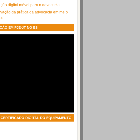
cação digital móvel para a advocacia
ação da prática da advocacia em meio
ico
ÇÃO EM PJE-JT NO ES
CERTIFICADO DIGITAL DO EQUIPAMENTO