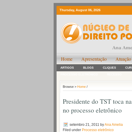
Thursday, August 06, 2026
Home
Apresentação
Atuação
ARTIGOS
BLOGS
CLIQUES
CUR
PROCESSO ELETRÔNICO
RECESSO
Browse >
Home
/
Presidente do TST toca na
no processo eletrônico
setembro 21, 2011
by
Ana Amelia
Filed under
Processo eletrônico