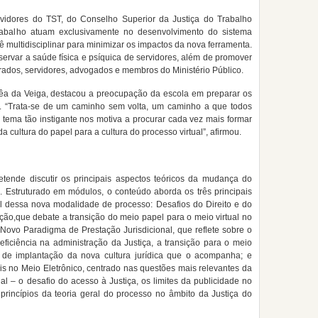
rvidores do TST, do Conselho Superior da Justiça do Trabalho
rabalho atuam exclusivamente no desenvolvimento do sistema
ê multidisciplinar para minimizar os impactos da nova ferramenta.
servar a saúde física e psíquica de servidores, além de promover
rados, servidores, advogados e membros do Ministério Público.
rrêa da Veiga, destacou a preocupação da escola em preparar os
e. “Trata-se de um caminho sem volta, um caminho a que todos
tema tão instigante nos motiva a procurar cada vez mais formar
 cultura do papel para a cultura do processo virtual”, afirmou.
tende discutir os principais aspectos teóricos da mudança do
o. Estruturado em módulos, o conteúdo aborda os três principais
l dessa nova modalidade de processo: Desafios do Direito e do
ão,que debate a transição do meio papel para o meio virtual no
 Novo Paradigma de Prestação Jurisdicional, que reflete sobre o
ficiência na administração da Justiça, a transição para o meio
 de implantação da nova cultura jurídica que o acompanha; e
s no Meio Eletrônico, centrado nas questões mais relevantes da
ual – o desafio do acesso à Justiça, os limites da publicidade no
princípios da teoria geral do processo no âmbito da Justiça do